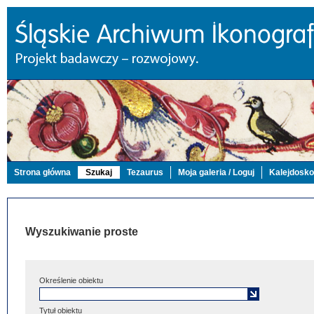
Strona główna
Szukaj
Tezaurus
Moja galeria / Loguj
Kalejdosk
Wyszukiwanie proste
Określenie obiektu
Tytuł obiektu