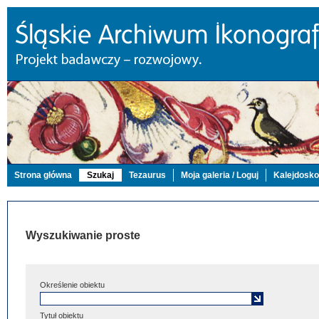
Strona główna
Szukaj
Tezaurus
Moja galeria / Loguj
Kalejdosk
Wyszukiwanie proste
Określenie obiektu
Tytuł obiektu