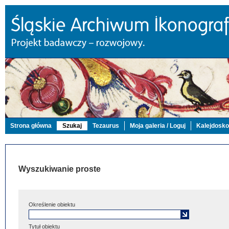
Strona główna
Szukaj
Tezaurus
Moja galeria / Loguj
Kalejdosk
Wyszukiwanie proste
Określenie obiektu
Tytuł obiektu