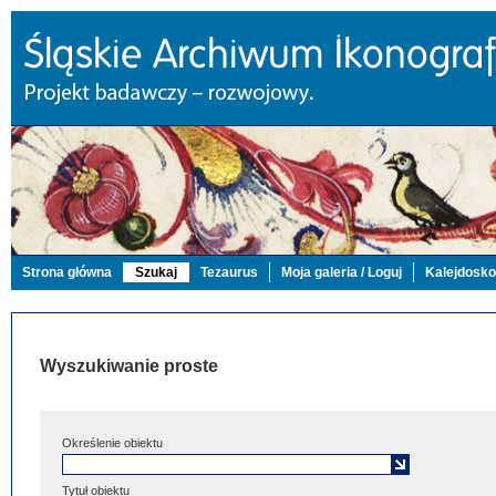
Strona główna
Szukaj
Tezaurus
Moja galeria / Loguj
Kalejdosk
Wyszukiwanie proste
Określenie obiektu
Tytuł obiektu