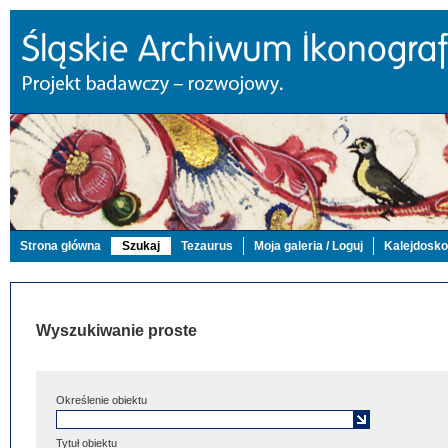
Strona główna
Szukaj
Tezaurus
Moja galeria / Loguj
Kalejdosk
Wyszukiwanie proste
Określenie obiektu
Tytuł obiektu