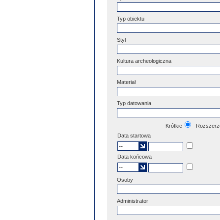
Typ obiektu
Styl
Kultura archeologiczna
Materiał
Typ datowania
Krótkie
Rozszerz
Data startowa
Data końcowa
Osoby
Administrator