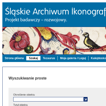
Strona główna
Szukaj
Tezaurus
Moja galeria / Loguj
Kalejdosk
Wyszukiwanie proste
Określenie obiektu
Tytuł obiektu