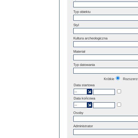
Typ obiektu
Styl
Kultura archeologiczna
Materiał
Typ datowania
Krótkie
Rozszerz
Data startowa
Data końcowa
Osoby
Administrator