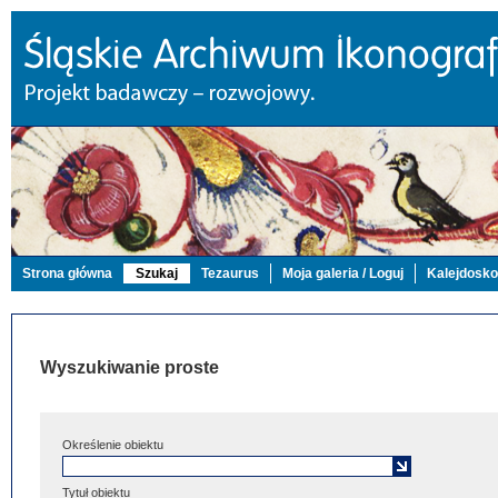
Strona główna
Szukaj
Tezaurus
Moja galeria / Loguj
Kalejdosk
Wyszukiwanie proste
Określenie obiektu
Tytuł obiektu