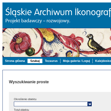
Strona główna
Szukaj
Tezaurus
Moja galeria / Loguj
Kalejdosk
Wyszukiwanie proste
Określenie obiektu
Tytuł obiektu