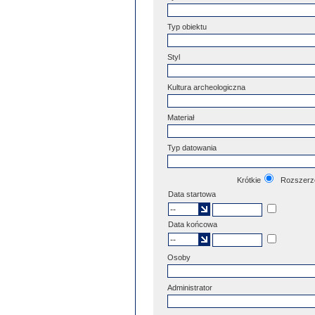
Typ obiektu
Styl
Kultura archeologiczna
Materiał
Typ datowania
Krótkie
Rozszerz
Data startowa
Data końcowa
Osoby
Administrator