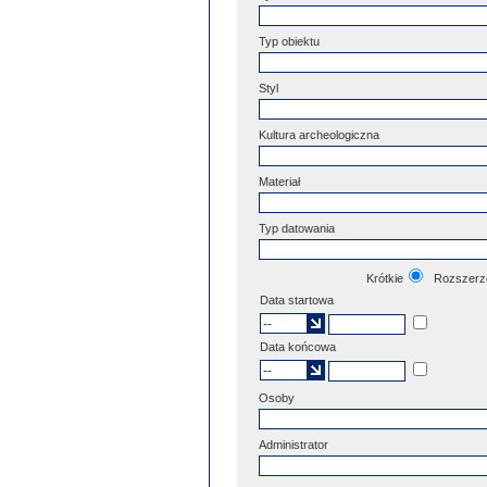
Typ obiektu
Styl
Kultura archeologiczna
Materiał
Typ datowania
Krótkie
Rozszerz
Data startowa
Data końcowa
Osoby
Administrator