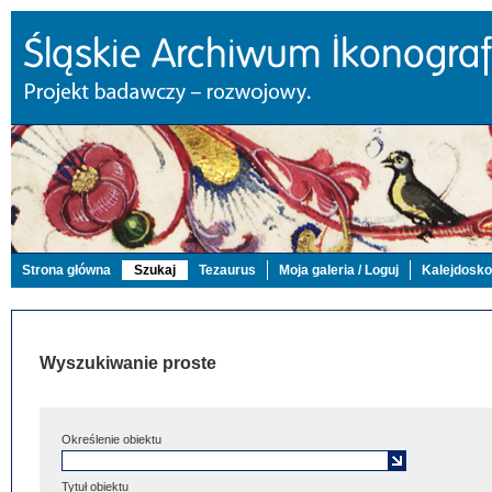
Strona główna
Szukaj
Tezaurus
Moja galeria / Loguj
Kalejdosk
Wyszukiwanie proste
Określenie obiektu
Tytuł obiektu