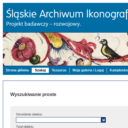
Strona główna
Szukaj
Tezaurus
Moja galeria / Loguj
Kalejdosk
Wyszukiwanie proste
Określenie obiektu
Tytuł obiektu