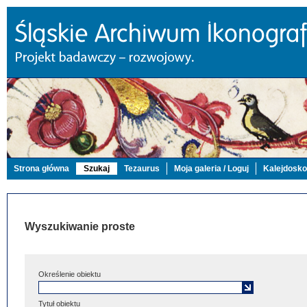
Strona główna
Szukaj
Tezaurus
Moja galeria / Loguj
Kalejdosk
Wyszukiwanie proste
Określenie obiektu
Tytuł obiektu