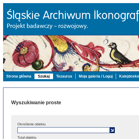
Strona główna
Szukaj
Tezaurus
Moja galeria / Loguj
Kalejdosk
Wyszukiwanie proste
Określenie obiektu
Tytuł obiektu