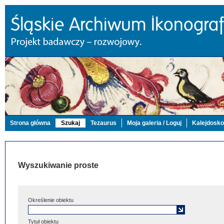
Strona główna
Szukaj
Tezaurus
Moja galeria / Loguj
Kalejdosk
Wyszukiwanie proste
Określenie obiektu
Tytuł obiektu