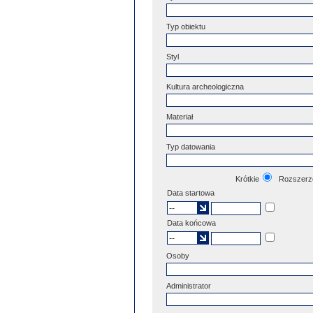
Typ obiektu
Styl
Kultura archeologiczna
Materiał
Typ datowania
Krótkie
Rozszerz
Data startowa
Data końcowa
Osoby
Administrator