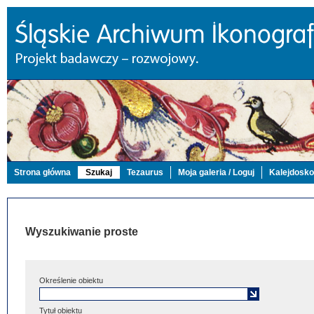
Strona główna
Szukaj
Tezaurus
Moja galeria / Loguj
Kalejdosk
Wyszukiwanie proste
Określenie obiektu
Tytuł obiektu