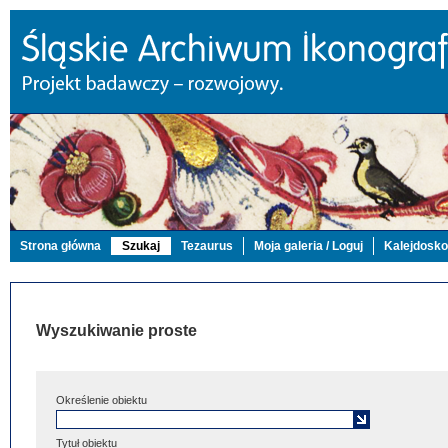
Strona główna
Szukaj
Tezaurus
Moja galeria / Loguj
Kalejdosk
Wyszukiwanie proste
Określenie obiektu
Tytuł obiektu