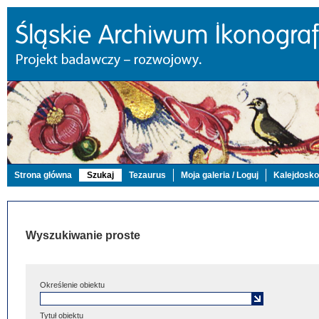
Strona główna
Szukaj
Tezaurus
Moja galeria / Loguj
Kalejdosk
Wyszukiwanie proste
Określenie obiektu
Tytuł obiektu