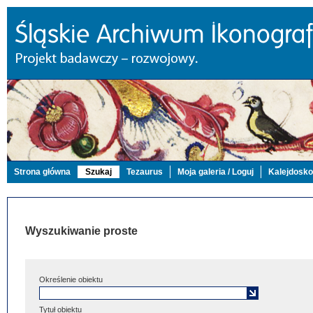
Strona główna
Szukaj
Tezaurus
Moja galeria / Loguj
Kalejdosk
Wyszukiwanie proste
Określenie obiektu
Tytuł obiektu