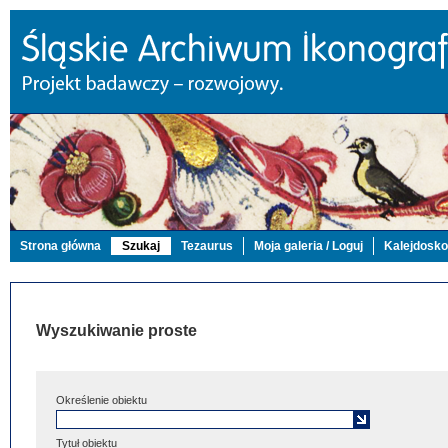
Strona główna
Szukaj
Tezaurus
Moja galeria / Loguj
Kalejdosk
Wyszukiwanie proste
Określenie obiektu
Tytuł obiektu