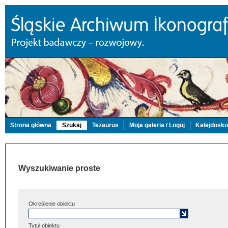
Strona główna
Szukaj
Tezaurus
Moja galeria / Loguj
Kalejdosk
Wyszukiwanie proste
Określenie obiektu
Tytuł obiektu