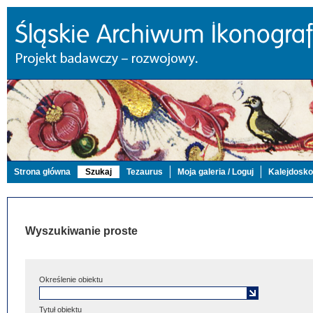
Strona główna
Szukaj
Tezaurus
Moja galeria / Loguj
Kalejdosk
Wyszukiwanie proste
Określenie obiektu
Tytuł obiektu