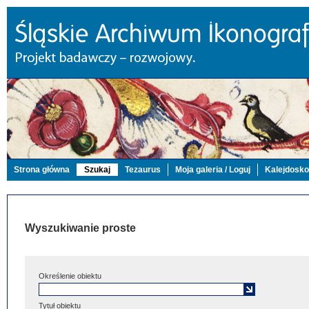
Strona główna
Szukaj
Tezaurus
Moja galeria / Loguj
Kalejdosk
Wyszukiwanie proste
Określenie obiektu
Tytuł obiektu