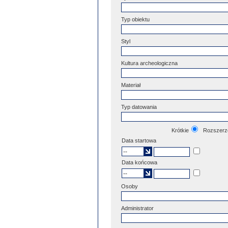
Typ obiektu
Styl
Kultura archeologiczna
Materiał
Typ datowania
Krótkie
Rozszerz
Data startowa
Data końcowa
Osoby
Administrator