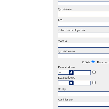
Typ obiektu
Styl
Kultura archeologiczna
Materiał
Typ datowania
Krótkie
Rozszerz
Data startowa
Data końcowa
Osoby
Administrator