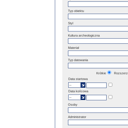
Typ obiektu
Styl
Kultura archeologiczna
Materiał
Typ datowania
Krótkie
Rozszerz
Data startowa
Data końcowa
Osoby
Administrator