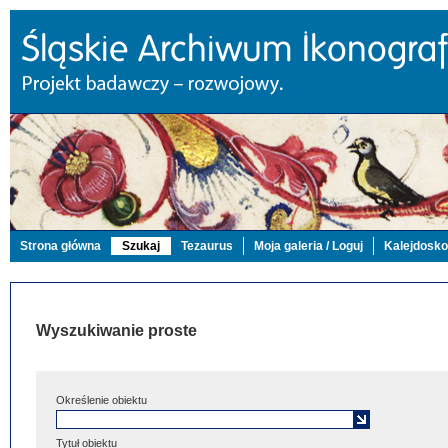
Strona główna
Szukaj
Tezaurus
Moja galeria / Loguj
Kalejdosk
Wyszukiwanie proste
Określenie obiektu
Tytuł obiektu