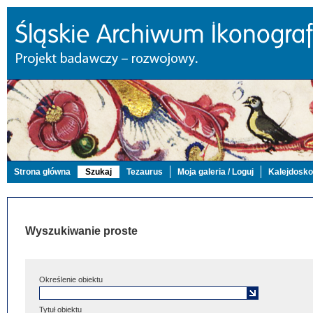
Strona główna
Szukaj
Tezaurus
Moja galeria / Loguj
Kalejdosk
Wyszukiwanie proste
Określenie obiektu
Tytuł obiektu