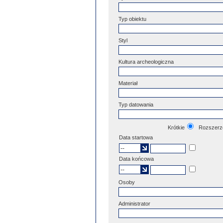
Typ obiektu
Styl
Kultura archeologiczna
Materiał
Typ datowania
Krótkie
Rozszerz
Data startowa
Data końcowa
Osoby
Administrator