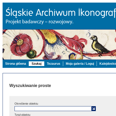
Strona główna
Szukaj
Tezaurus
Moja galeria / Loguj
Kalejdosk
Wyszukiwanie proste
Określenie obiektu
Tytuł obiektu