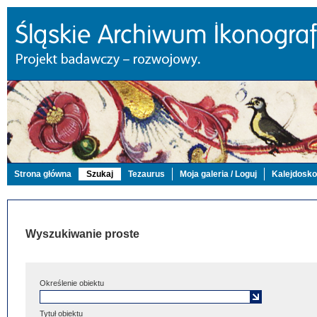
Strona główna
Szukaj
Tezaurus
Moja galeria / Loguj
Kalejdosk
Wyszukiwanie proste
Określenie obiektu
Tytuł obiektu