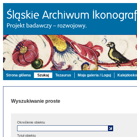
Strona główna
Szukaj
Tezaurus
Moja galeria / Loguj
Kalejdosk
Wyszukiwanie proste
Określenie obiektu
Tytuł obiektu