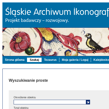
Strona główna
Szukaj
Tezaurus
Moja galeria / Loguj
Kalejdosk
Wyszukiwanie proste
Określenie obiektu
Tytuł obiektu