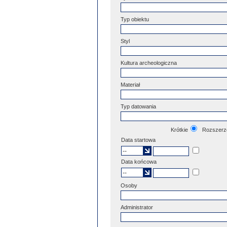
Typ obiektu
Styl
Kultura archeologiczna
Materiał
Typ datowania
Krótkie
Rozszerz
Data startowa
Data końcowa
Osoby
Administrator