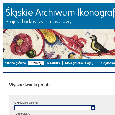
Strona główna
Szukaj
Tezaurus
Moja galeria / Loguj
Kalejdosk
Wyszukiwanie proste
Określenie obiektu
Tytuł obiektu