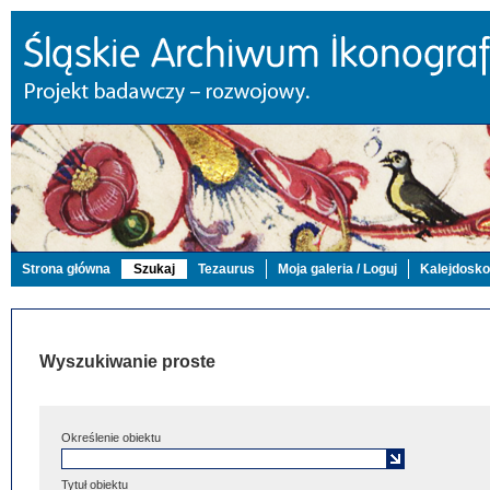
Strona główna
Szukaj
Tezaurus
Moja galeria / Loguj
Kalejdosk
Wyszukiwanie proste
Określenie obiektu
Tytuł obiektu