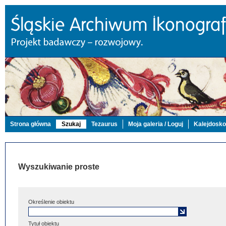
Strona główna
Szukaj
Tezaurus
Moja galeria / Loguj
Kalejdosk
Wyszukiwanie proste
Określenie obiektu
Tytuł obiektu