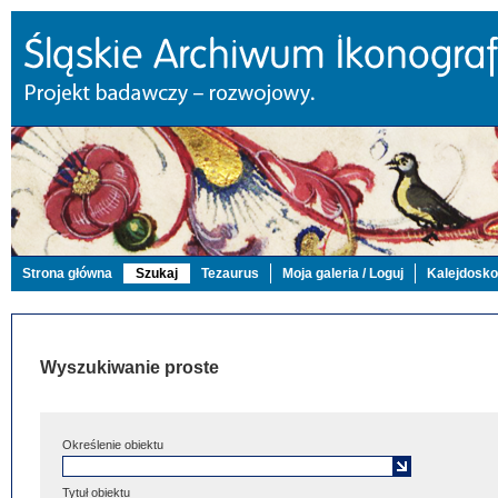
Strona główna
Szukaj
Tezaurus
Moja galeria / Loguj
Kalejdosk
Wyszukiwanie proste
Określenie obiektu
Tytuł obiektu