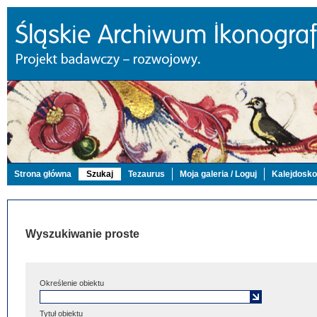
Strona główna
Szukaj
Tezaurus
Moja galeria / Loguj
Kalejdosk
Wyszukiwanie proste
Określenie obiektu
Tytuł obiektu