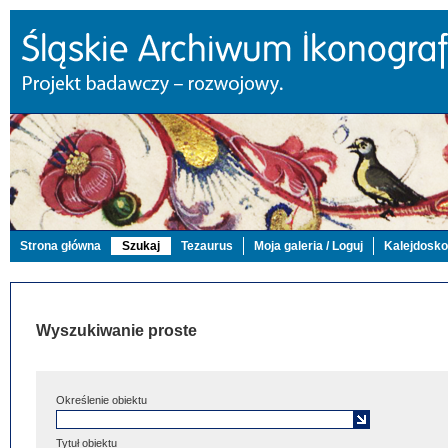
Strona główna
Szukaj
Tezaurus
Moja galeria / Loguj
Kalejdosk
Wyszukiwanie proste
Określenie obiektu
Tytuł obiektu