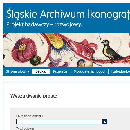
Strona główna
Szukaj
Tezaurus
Moja galeria / Loguj
Kalejdosk
Wyszukiwanie proste
Określenie obiektu
Tytuł obiektu