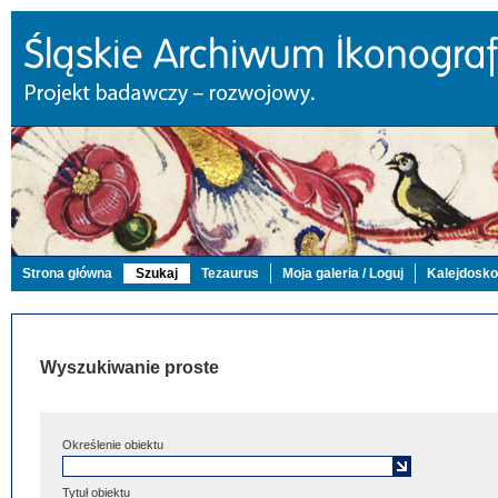
Strona główna
Szukaj
Tezaurus
Moja galeria / Loguj
Kalejdosk
Wyszukiwanie proste
Określenie obiektu
Tytuł obiektu