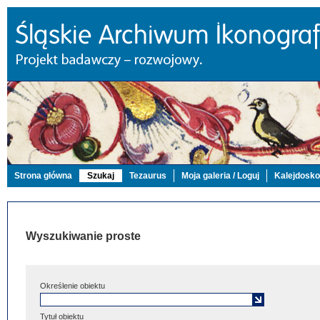
Strona główna
Szukaj
Tezaurus
Moja galeria / Loguj
Kalejdosk
Wyszukiwanie proste
Określenie obiektu
Tytuł obiektu