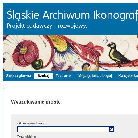
Strona główna
Szukaj
Tezaurus
Moja galeria / Loguj
Kalejdosk
Wyszukiwanie proste
Określenie obiektu
Tytuł obiektu