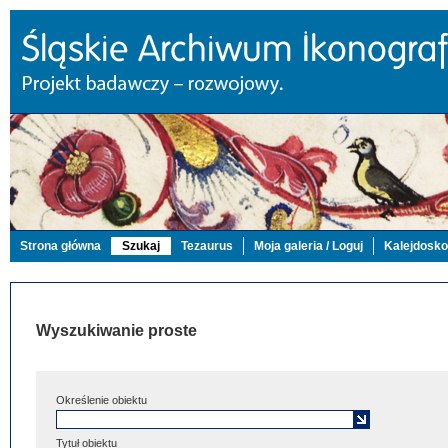
Strona główna
Szukaj
Tezaurus
Moja galeria / Loguj
Kalejdosk
Wyszukiwanie proste
Określenie obiektu
Tytuł obiektu