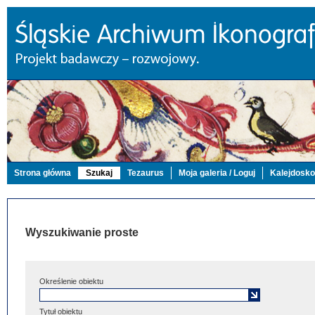
Strona główna
Szukaj
Tezaurus
Moja galeria / Loguj
Kalejdosk
Wyszukiwanie proste
Określenie obiektu
Tytuł obiektu