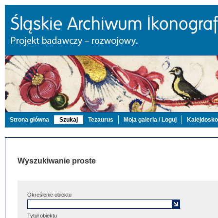
Strona główna
Szukaj
Tezaurus
Moja galeria / Loguj
Kalejdosk
Wyszukiwanie proste
Określenie obiektu
Tytuł obiektu